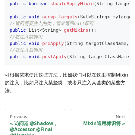
public
boolean
shouldApplyMixin
(
String
 targetC
public
void
acceptTargets
(
Set
<
String
>
 myTarget
//返回需要注入的类，通常返回null即可
public
List
<
String
>
getMixins
(
)
;
//在注入前调用
public
void
preApply
(
String
 targetClassName
,
C
//在注入后调用
public
void
postApply
(
String
 targetClassName
,
可根据需求使用这些方法，比如我们可以在这里控制Mixin
的注入，比如只注入某些类，或者只注入某些类的某些方
法。
Previous
Next
访问器 @Shadow，
Mixin通用标识符
@Accessor @Final