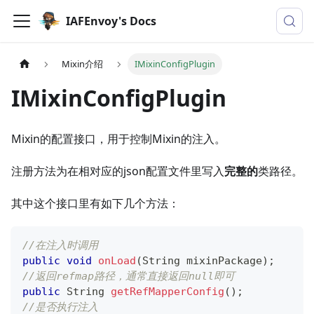
IAFEnvoy's Docs
Mixin介绍
IMixinConfigPlugin
IMixinConfigPlugin
Mixin的配置接口，用于控制Mixin的注入。
注册方法为在相对应的json配置文件里写入
完整的
类路径。
其中这个接口里有如下几个方法：
//在注入时调用
public
void
onLoad
(
String
 mixinPackage
)
;
//返回refmap路径，通常直接返回null即可
public
String
getRefMapperConfig
(
)
;
//是否执行注入