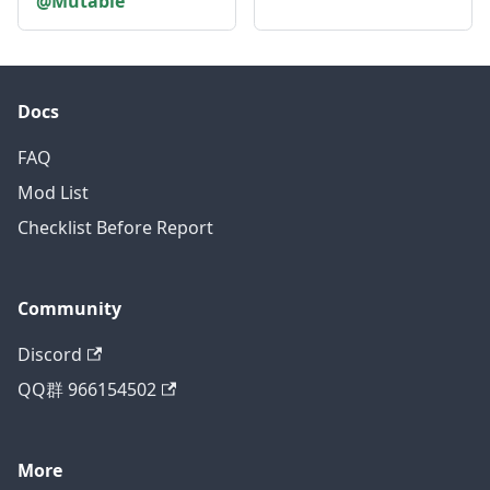
@Mutable
Docs
FAQ
Mod List
Checklist Before Report
Community
Discord
QQ群 966154502
More