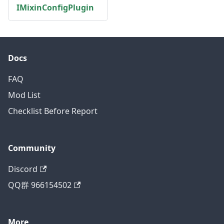
IMixinConfigPlugin
Docs
FAQ
Mod List
Checklist Before Report
Community
Discord
QQ群 966154502
More