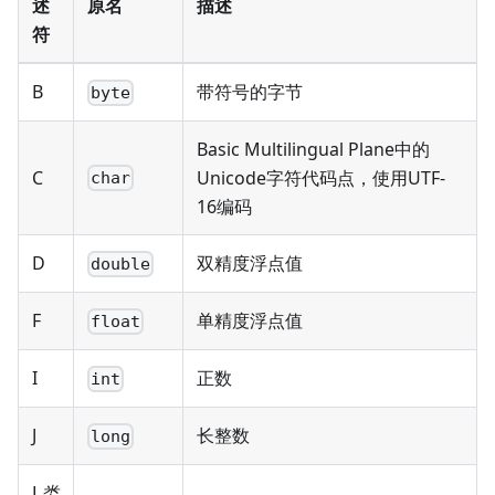
述
原名
描述
符
B
带符号的字节
byte
Basic Multilingual Plane中的
C
Unicode字符代码点，使用UTF-
char
16编码
D
双精度浮点值
double
F
单精度浮点值
float
I
正数
int
J
长整数
long
L
类